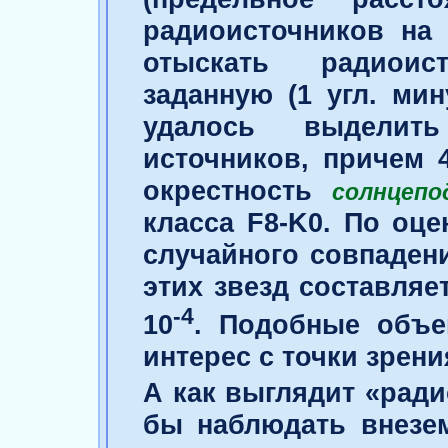
радиоисточников на 
отыскать радиоис
заданную (1 угл. мин
удалось выделит
источников, причем 
окрестность
солнцепо
класса F8-K0. По оц
случайного совпаден
этих звезд составляе
-
4
10
. Подобные объе
интерес с точки зрени
А как выглядит «рад
бы наблюдать внезе