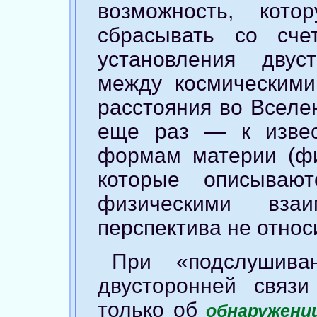
возможность, кото
сбрасывать со счет
установления двус
между космическим
расстояния во Вселе
еще раз — к изве
формам материи (фи
которые описываю
физическими взаи
перспектива не относ
При «подслушива
двусторонней связи
только об
обнаружени