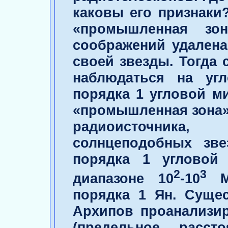
каковы его признаки
«промышленная зо
соображений удалена 
своей звезды. Тогда 
наблюдаться на уг
порядка 1 угловой м
«промышленная зона»
радиоисточника,
солнцеподобных зве
порядка 1 угловой
2
3
диапазоне 10
-10
МГ
порядка 1 Ян. Сущес
Архипов проанализир
(предельное расс