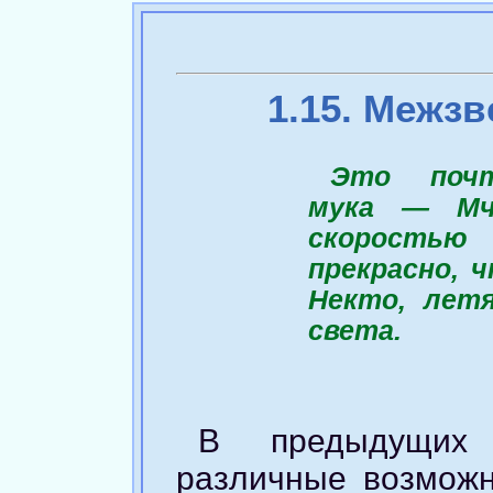
1.15. Межз
Это почт
мука — Мч
скорость
прекрасно, 
Некто, лет
света.
В предыдущих 
различные возможн