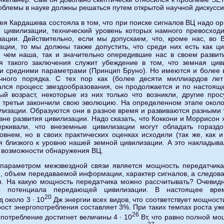
облемы в науке должны решаться путем открытой научной дискусси
ея Кардашева состояла в том, что при поиске сигналов ВЦ надо о
 цивилизации, технический уровень которых намного превосход
ации. Действительно, если мы допускаем, что, кроме нас, во 
ации, то мы должны также допустить, что среди них есть как ц
, чем наша, так и значительно опередившие нас в своем разви
я такого заключения служит убеждение в том, что земная цив
и средними параметрами (Принцип Бруно). Но имеются и более 
учного порядка. С тех пор как (более десяти миллиардов лет
лся процесс звездообразования, он продолжается и по настоящ
й возраст, некоторые из них только что возникли, другие про
 третьи закончили свою эволюцию. На определенном этапе около
лизации. Образуются они в разное время и развиваются разными
овне развития цивилизации. Надо сказать, что Коккони и Моррисо
еркивали, что внеземные цивилизации могут обладать горазд
овнем, но в своих практических оценках исходили (так же, как и
я близкого к уровню нашей земной цивилизации. А это накладыв
 возможности обнаружения ВЦ.
араметром межзвездной связи является мощность передатчика.
и, объем передаваемой информации, характер сигналов, а следова
. На какую мощность передатчика можно рассчитывать? Очевидно
ого потенциала передающей цивилизации. В настоящее вре
20
д около 3 ∙ 10
Дж энергии всех видов, что соответствует мощност
ост энергопотребления составляет 3%. При таких темпах роста уж
26
опотребление достигнет величины 4 ∙ 10
Вт, что равно полной мо