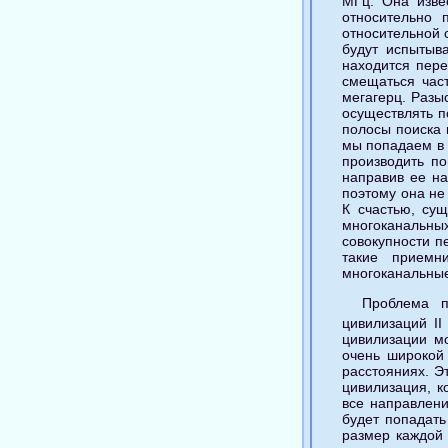
МГц. Она изве
относительно 
относительной с
будут испытыва
находится пере
смещаться част
мегагерц. Разы
осуществлять п
полосы поиска 
мы попадаем в 
производить по
направив ее на
поэтому она не
К счастью, су
многоканальных
совокупности п
такие приемн
многоканальные
Проблема п
цивилизаций II
цивилизации м
очень широкой
расстояниях. Э
цивилизация, к
все направлени
будет попадать
размер каждой 