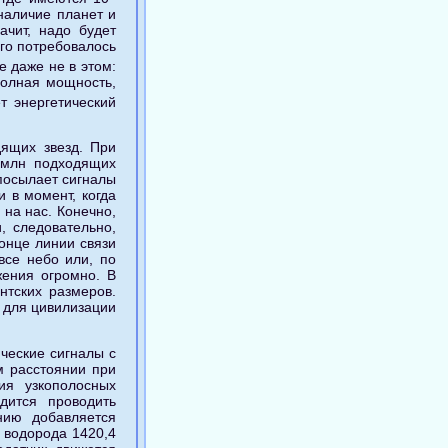
наличие планет и
ачит, надо будет
ого потребовалось
е даже не в этом:
полная мощность,
т энергетический
дящих звезд. При
 млн подходящих
 посылает сигналы
 в момент, когда
на нас. Конечно,
, следовательно,
онце линии связи
все небо или, по
жения огромно. В
нтских размеров.
 для цивилизации
ческие сигналы с
м расстоянии при
я узкополосных
дится проводить
нию добавляется
 водорода 1420,4