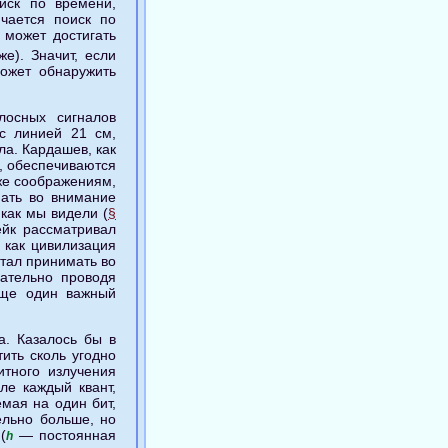
иск по времени,
чается поиск по
 может достигать
е). Значит, если
может обнаружить
лосных сигналов
 с линией 21 см,
ла. Кардашев, как
, обеспечиваются
 же соображениям,
мать во внимание
как мы видели (
§
ейк рассматривал
 как цивилизация
тал принимать во
вательно проводя
еще один важный
а. Казалось бы в
ить сколь угодно
итного излучения
ле каждый квант,
мая на один бит,
ельно больше, но
(
— постоянная
h