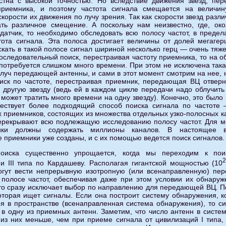
стна с высокой точностью. Но вследствие движения звезд, пер
приемника, и поэтому частота сигнала смещается на величин
корости их движения по лучу зрения. Так как скорости звезд разли
ть различное смещение. А поскольку нам неизвестно, где, око
датчик, то необходимо обследовать всю полосу частот, в предел
ота сигнала. Эта полоса достигает величины от долей мегагер
скать в такой полосе сигнал шириной несколько герц — очень тяж
оследовательный поиск, перестраивая частоту приемника, то на о
потребуется слишком много времени. При этом не исключена такая
луч передающей антенны, и сами в этот момент смотрим на нее, 
иск по частоте, перестраивая приемник, передающая ВЦ отверн
 другую звезду (ведь ей в каждом цикле передачи надо облучить
 может тратить много времени на одну звезду). Конечно, это было
ществует более подходящий способ поиска сигнала по частоте
 приемников, состоящих из множества отдельных узко-полосных ка
ерекрывают всю подлежащую исследованию полосу частот. Для м
ики должны содержать миллионы каналов. В настоящее 
 приемники уже созданы, и с их помощью ведется поиск сигналов.
оиска существенно упрощается, когда мы переходим к пои
 и III типа по Кардашеву. Располагая гигантской мощностью (10
огут вести непрерывную изотропную (или всенаправленную) пер
 полосе частот, обеспечивая даже при этом условии их обнару
то сразу исключает выбор по направлению для передающей ВЦ. По
оторая ищет сигналы. Если она построит систему обнаружения, к
я в пространстве (всенаправленная система обнаружения), то с
 в одну из приемных антенн. Заметим, что число антенн в систе
из них меньше, чем при приеме сигнала от цивилизаций I типа, 