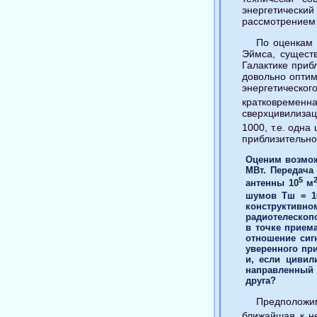
энергетически
рассмотрением 
По оценкам 
Эймса, сущест
Галактике прибл
довольно оптим
энергетическо
кратковременна
сверхцивилизац
1000, т.е. одна
приблизительно 
Оценим возмож
МВт. Передача
5
антенны 10
м
шумов Тш = 10
конструктивно
радиотелескопо
в точке прием
отношение сиг
уверенного пр
и, если цивил
направленный 
друга?
Предположи
ближайшая к не