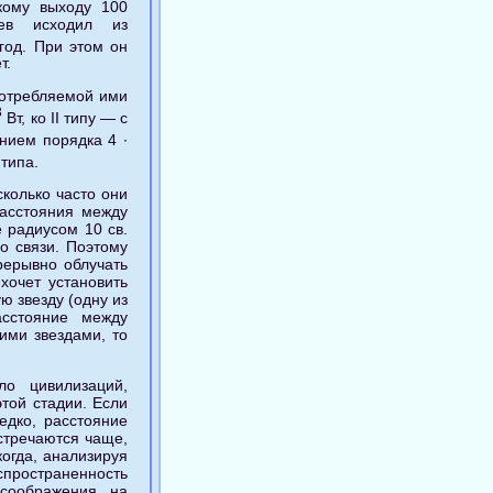
скому выходу 100
ев исходил из
од. При этом он
т.
потребляемой ими
3
Вт, ко II типу — с
ением порядка 4 ∙
типа.
сколько часто они
расстояния между
 радиусом 10 св.
о связи. Поэтому
рерывно облучать
хочет установить
ю звезду (одну из
асстояние между
ими звездами, то
о цивилизаций,
той стадии. Если
едко, расстояние
стречаются чаще,
когда, анализируя
пространенность
 соображения на