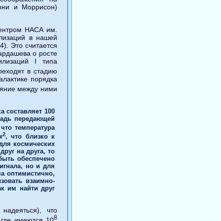
кони и Моррисон)
центром НАСА им.
илизаций в нашей
4). Это считается
ардашева о росте
илизаций I типа
реходят в стадию
Галактике порядка
ояние между ними
а составляет 100
щадь передающей
 что температура
2
м
, что близко к
для космических
руг на друга, то
 быть обеспечено
игнала, но и для
а оптимистично,
изовать взаимно-
к им найти друг
надеяться), что
8
 где имеются 10