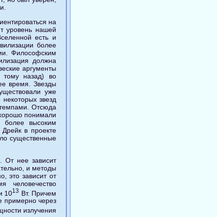
и.
риентироваться на
ит уровень нашей
Вселенной есть и
ивилизации более
тии. Философским
илизация должна
веские аргументы
 тому назад) во
ее время. Звезды
существовали уже
 некоторых звезд
 темпами. Отсюда
н хорошо понимали
о более высоким
 Дрейк в проекте
ало существенные
 От нее зависит
тельно, и методы
, это зависит от
мя человечество
13
и 10
Вт. Причем
е примерно через
щности излучения