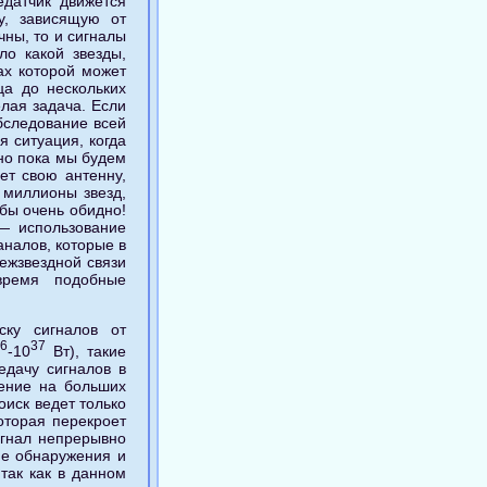
едатчик движется
у, зависящую от
чны, то и сигналы
ло какой звезды,
ах которой может
ца до нескольких
елая задача. Если
бследование всей
 ситуация, когда
но пока мы будем
ет свою антенну,
 миллионы звезд,
 бы очень обидно!
 — использование
налов, которые в
ежзвездной связи
время подобные
ску сигналов от
26
37
-10
Вт), такие
едачу сигналов в
жение на больших
иск ведет только
оторая перекроет
игнал непрерывно
ме обнаружения и
так как в данном