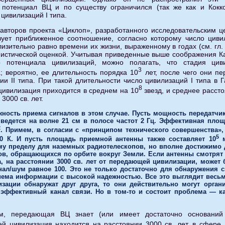
й потенциал ВЦ и по существу ограничился (так же как и Кок
цивилизаций I типа.
авторов проекта «Циклоп», разработанного исследовательским 
вует приближенное соотношение, согласно которому число цив
изительно равно времени их жизни, выраженному в годах (см. гл. 
истической оценкой. Учитывая приведенные выше соображения К
го потенциала цивилизаций, можно полагать, что стадия цив
3
; вероятно, ее длительность порядка 10
лет, после чего они пе
ии II типа. При такой длительности число цивилизаций I типа в 
8
 цивилизация приходится в среднем на 10
звезд, и среднее расст
3000 св. лет.
ность приема сигналов в этом случае. Пусть мощность передатчик
 ведется на волне 21 см в полосе частот 2 Гц. Эффективная пло
2
. Примем, в согласии с «принципом технического совершенства»,
5
 К. И пусть площадь приемной антенны также составляет 10
му пределу для наземных радиотелескопов, но вполне достижимо 
в, обращающихся по орбите вокруг Земли. Если антенны смотрят д
а, на расстоянии 3000 св. лет от передающей цивилизации, может
нал/шум равное 100. Это не только достаточно для обнаружения с
иема информации с высокой надежностью. Все это выглядит весьм
изации обнаружат друг друга, то они действительно могут орган
эффективный канал связи. Но в том-то и состоит проблема — ка
м, передающая ВЦ знает (или имеет достаточно оснований 
й цивилизация находится на расстоянии 3000 св. лет, в сфере,