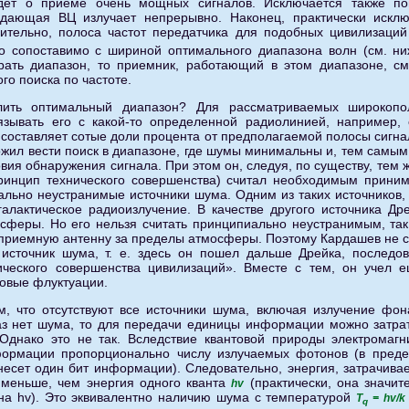
дет о приеме очень мощных сигналов. Исключается также по
едающая ВЦ излучает непрерывно. Наконец, практически исклю
вительно, полоса частот передатчика для подобных цивилизаций
о сопоставимо с шириной оптимального диапазона волн (см. ниж
рать диапазон, то приемник, работающий в этом диапазоне, с
ого поиска по частоте.
лить оптимальный диапазон? Для рассматриваемых широкопо
язывать его с какой-то определенной радиолинией, например,
 составляет сотые доли процента от предполагаемой полосы сигна
ожил вести поиск в диапазоне, где шумы минимальны и, тем самым
вия обнаружения сигнала. При этом он, следуя, по существу, тем
принцип технического совершенства) считал необходимым прини
льно неустранимые источники шума. Одним из таких источников, 
 галактическое радиоизлучение. В качестве другого источника Др
сферы. Но его нельзя считать принципиально неустранимым, так
приемную антенну за пределы атмосферы. Поэтому Кардашев не с
 источник шума, т. е. здесь он пошел дальше Дрейка, последо
ического совершенства цивилизаций». Вместе с тем, он учел 
овые флуктуации.
, что отсутствуют все источники шума, включая излучение фон
аз нет шума, то для передачи единицы информации можно затрат
Однако это не так. Вследствие квантовой природы электромагн
формации пропорционально числу излучаемых фотонов (в преде
есет один бит информации). Следовательно, энергия, затрачивае
 меньше, чем энергия одного кванта
(практически, она значит
hv
на hv). Это эквивалентно наличию шума с температурой
Т
= hv/k
q