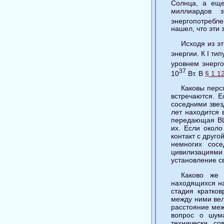
Солнца, а еще
миллиардов 
энергопотребле
нашел, что эти 
Исходя из э
энергии. К I ти
уровнем энерго
37
10
Вт. В
§ 1.1
Каковы персп
встречаются. Е
соседними зве
лет находится 
передающая ВЦ 
их. Если около
контакт с друго
немногих сос
цивилизациями 
установление с
Каково же 
находящихся на
стадия кратков
между ними вел
расстояние меж
вопрос о шума
технически с