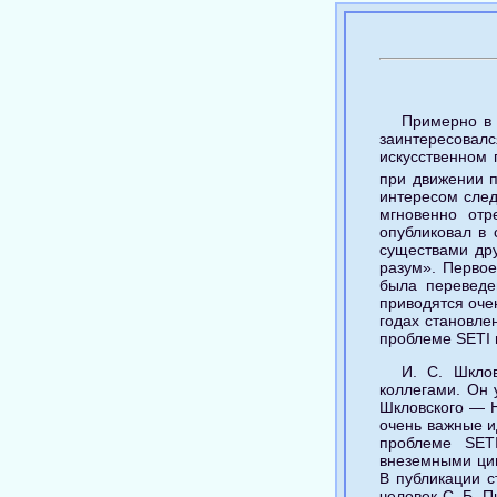
Примерно в 
заинтересовал
искусственном
при движении 
интересом след
мгновенно отр
опубликовал в
существами дру
разум». Первое
была переведе
приводятся очен
годах становле
проблеме SETI 
И. С. Шкло
коллегами. Он 
Шкловского — Н
очень важные и
проблеме SET
внеземными цив
В публикации с
человек С. Б. 