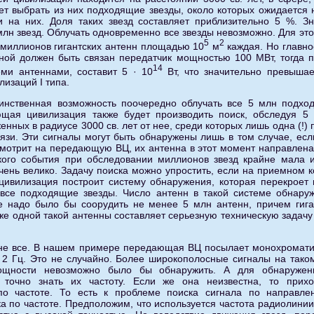
ет выбрать из них подходящие звезды, около которых ожидается 
 на них. Доля таких звезд составляет приблизительно 5 %. Зн
млн звезд. Облучать одновременно все звезды невозможно. Для эт
5
2
 миллионов гигантских антенн площадью 10
м
каждая. Но главно
ной должен быть связан передатчик мощностью 100 МВт, тогда 
14
ми антеннами, составит 5 · 10
Вт, что значительно превышае
лизаций I типа.
инственная возможность поочередно облучать все 5 млн подхо
щая цивилизация также будет производить поиск, обследуя 5
енных в радиусе 3000 св. лет от нее, среди которых лишь одна (!)
язи. Эти сигналы могут быть обнаружены лишь в том случае, если
мотрит на передающую ВЦ, их антенна в этот момент направлена 
кого события при обследовании миллионов звезд крайне мала и
чень велико. Задачу поиска можно упростить, если на приемном к
ивилизация построит систему обнаружения, которая перекроет 
 все подходящие звезды. Число антенн в такой системе обнару
 надо было бы соорудить не менее 5 млн антенн, причем гига
е одной такой антенны составляет серьезную техническую задачу
не все. В нашем примере передающая ВЦ посылает монохромати
 2 Гц. Это не случайно. Более широкополосные сигналы на тако
щности невозможно было бы обнаружить. А для обнаружени
 точно знать их частоту. Если же она неизвестна, то прихо
по частоте. То есть к проблеме поиска сигнала по направле
а по частоте. Предположим, что используется частота радиолинии