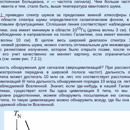
стоянная Больцмана,
— частота сигнала). Чем больше часто
v
 кванта и тем, стало быть, выше температура квантового шума.
4.1
приведен спектр шумов за пределами земной атмосферы 
й области спектра шумы определяются галактическим фоном, в
нтовыми флуктуациями. Сплошная линия соответствует наблюден
10
тики, она имеет минимум в области 10
Гц (длина волны 3 см).
наблюдению в направлении на полюс Галактики, она имеет миниму
 волны 10 см). В целом весь широкий диапазон спектра 
 низкий уровень шума, можно считать оптимальным для межзвездно
но реликтовое излучение, которое было открыто позже, после 
 его учет качественно не меняет картину, если ограничитьс
(см. ниже рис. 7.2.1).
ность обнаружения для сигналов сверхцивилизаций? При рассмо
изотропная передача в широкой полосе частот) дальность 
 типа может достигать 10 млн св. лет, что соответствует рассто
ивилизаций III типа дальность обнаружения порядка 10 млрд св. лет
аблюдаемой Вселенной. Значит, если где-нибудь в нашей Галак
ктиках, существует хотя бы одна цивилизация II типа, то мы
ровне радиотехники, можем обнаружить посылаемые ею сигнал
I типа, то такую цивилизацию можно обнаружить всюду, где бы она
даемой области Вселенной.