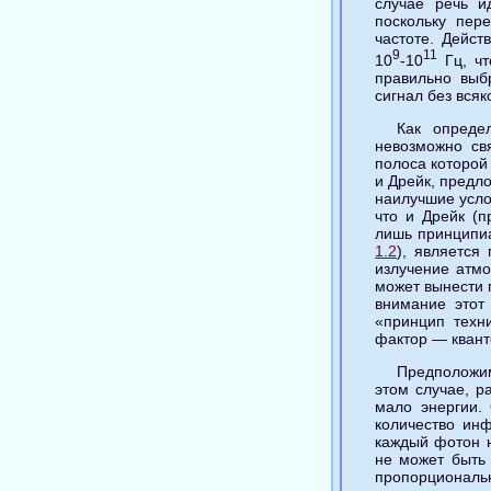
случае речь и
поскольку пер
частоте. Дейст
9
11
10
-10
Гц, чт
правильно выб
сигнал без всяк
Как опреде
невозможно св
полоса которой
и Дрейк, предл
наилучшие усло
что и Дрейк (
лишь принципиа
1.2
), является
излучение атмо
может вынести 
внимание этот
«принцип техн
фактор — квант
Предположим
этом случае, р
мало энергии. 
количество ин
каждый фотон н
не может быть
пропорциональ