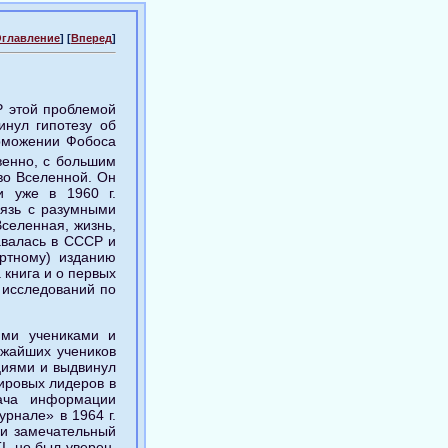
главление
] [
Вперед
]
Р этой проблемой
инул гипотезу об
орможении Фобоса
венно, с большим
во Вселенной. Он
и уже в 1960 г.
вязь с разумными
Вселенная, жизнь,
авалась в СССР и
ртному) изданию
 книга и о первых
 исследований по
ими учениками и
ижайших учеников
циями и выдвинул
ировых лидеров в
ача информации
рнале» в 1964 г.
 и замечательный
I, но был уверен,