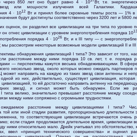
37
 через 850 лет оно будет равно 4 ∙ 10
Вт, т.е. энергетиче
звезд или мощности излучения всей Галактики. Кардаш
12
ния 4 ∙ 10
Вт и принял более скромные темпы роста — 1% в г
значения будут достигнуты соответственно через 3200 лет и 5800 ле
тих оценок, он разделил все цивилизации на три типа по уровню 
1
пу он отнес цивилизации с уровнем энергопотребления порядка 10
26
потребления порядка 4 ∙ 10
Вт, и к III типу — с энергопотребл
2
мы рассмотрим некоторые возможные модели цивилизаций II и III 
ективы обнаружения цивилизаций I типа? Это зависит от того, на
сли расстояние между ними порядка 10 св. лет, т. е. порядка 
здами — перспективы кажутся весьма обнадеживающими. В сфере
всего несколько звезд, около которых можно ожидать партнеров п
может направить на каждую из таких звезд свои антенны и неп
 одной из них, действительно, существует цивилизация, которая 
й цивилизацией, то ей достаточно направить антенну на передающу
едних звезд), и сигнал может быть обнаружен. Если же р
I типа велико, значительно превышает расстояние между соседн
вязи между ними сопряжено с огромными трудностями.
ожидаемое расстояние между цивилизациями I типа? Числ
 той или иной стадии развития, пропорционально длительности э
ременна, то соответствующие цивилизации встречаются очень р
ико; если стадия продолжается длительное время, цивилизации в
ду ними относительно мало. Дрейк учитывал это обстоятельство, 
х, ввел «принцип технического совершенства» и оценил рас
овершенных цивилизаций. Однако он не распространил эти