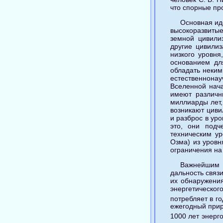
что спорные пр
Основная ид
высокоразвитые
земной цивилиз
другие цивилиз
низкого уровня
основанием дл
обладать неким
естественнона
Вселенной нача
имеют различны
миллиарды лет,
возникают циви
и разброс в ур
это, они подч
техническим ур
Озма) из уровн
ограничения на
Важнейшим п
дальность связ
их обнаружения
энергетическ
потребляет в го
ежегодный прир
1000 лет энерг