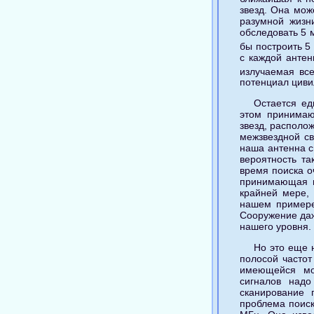
звезд. Она мож
разумной жизни
обследовать 5 
бы построить 5
с каждой антен
излучаемая все
потенциал циви
Остается ед
этом принимаю
звезд, располож
межзвездной св
наша антенна с
вероятность та
время поиска о
принимающая ц
крайней мере,
нашем примере
Сооружение даж
нашего уровня.
Но это еще 
полосой частот
имеющейся мо
сигналов надо
сканирование 
проблема поиск