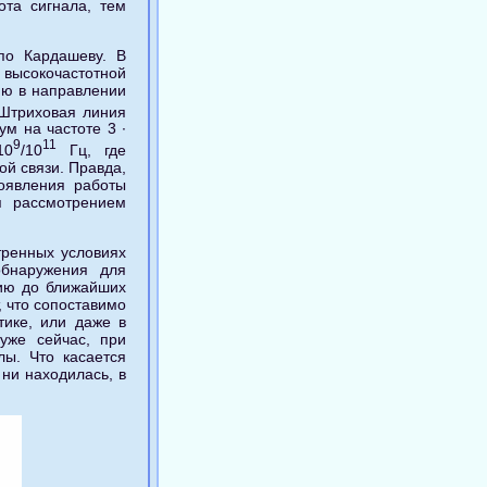
та сигнала, тем
по Кардашеву. В
 высокочастотной
ию в направлении
 Штриховая линия
м на частоте 3 ∙
9
11
10
/10
Гц, где
й связи. Правда,
появления работы
я рассмотрением
тренных условиях
обнаружения для
янию до ближайших
, что сопоставимо
тике, или даже в
 уже сейчас, при
ы. Что касается
 ни находилась, в