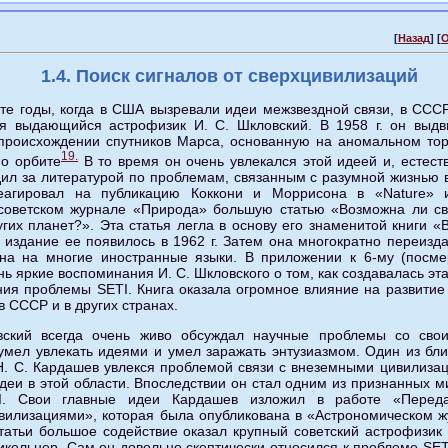
[
Назад
] [
О
1.4. Поиск сигналов от сверхцивилизаций
те годы, когда в США вызревали идеи межзвездной связи, в ССС
ся выдающийся астрофизик И. С. Шкловский. В 1958 г. он выдв
 происхождении спутников Марса, основанную на аномальном т
19.
по орбите
В то время он очень увлекался этой идеей и, естест
ил за литературой по проблемам, связанным с разумной жизнью 
еагировал на публикацию Коккони и Моррисона в «Nature» 
 советском журнале «Природа» большую статью «Возможна ли с
гих планет?». Эта статья легла в основу его знаменитой книги «
 издание ее появилось в 1962 г. Затем она многократно переизд
на на многие иностранные языки. В приложении к 6-му (посме
ь яркие воспоминания И. С. Шкловского о том, как создавалась эта
ния проблемы SETI. Книга оказала огромное влияние на развитие
в СССР и в других странах.
вский всегда очень живо обсуждал научные проблемы со сво
умел увлекать идеями и умел заражать энтузиазмом. Один из бл
. С. Кардашев увлекся проблемой связи с внеземными цивилиза
деи в этой области. Впоследствии он стал одним из признанных м
I. Свои главные идеи Кардашев изложил в работе «Перед
илизациями», которая была опубликована в «Астрономическом жу
татьи большое содействие оказал крупный советский астрофизик
Пикельнер. Сам он довольно скептически относился к проблеме SET