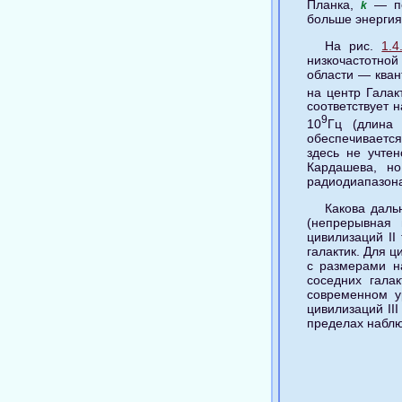
Планка,
— по
k
больше энергия
На рис.
1.
низкочастотно
области — ква
на центр Галак
соответствует 
9
10
Гц (длина
обеспечивается
здесь не учте
Кардашева, но
радиодиапазона 
Какова даль
(непрерывная 
цивилизаций II
галактик. Для ц
с размерами н
соседних гала
современном у
цивилизаций II
пределах наблю