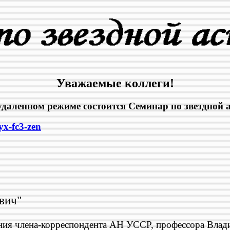
Уважаемые коллеги!
в удаленном режиме состоится Семинар по звездной
yx-fc3-zen
вич"
дения члена-корреспондента АН УССР, профессора Влад