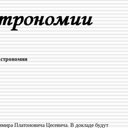
 астрономии
имира Платоновича Цесевича. В докладе будут