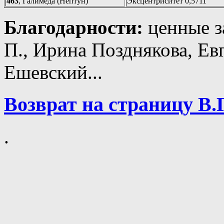
463
, Галимеда (Нептун)
Эксцентриситет 0,5711
Благодарности:
ценные з
П., Ирина Позднякова, Ев
Ешевский...
Возврат на страницу 
.