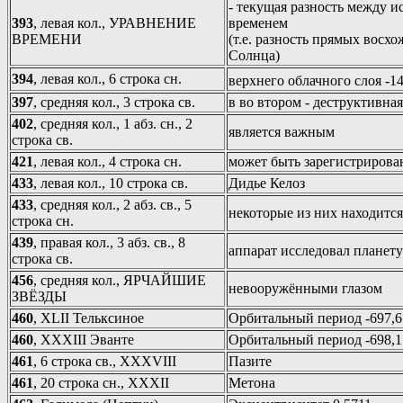
- текущая разность между 
393
, левая кол., УРАВНЕНИЕ
временем
ВРЕМЕНИ
(т.е. разность прямых восх
Солнца)
394
, левая кол., 6 строка сн.
верхнего облачного слоя -1
397
, средняя кол., 3 строка св.
в во втором - деструктивна
402
, средняя кол., 1 абз. сн., 2
является важным
строка св.
421
, левая кол., 4 строка сн.
может быть зарегистрирова
433
, левая кол., 10 строка св.
Дидье Келоз
433
, средняя кол., 2 абз. св., 5
некоторые из них находится
строка сн.
439
, правая кол., 3 абз. св., 8
аппарат исследовал планету
строка св.
456
, средняя кол., ЯРЧАЙШИЕ
невооружёнными глазом
ЗВЁЗДЫ
460
, XLII Тельксиное
Орбитальный период -697,6
460
, XXXIII Эванте
Орбитальный период -698,1
461
, 6 строка св., XXXVIII
Пазите
461
, 20 строка сн., XXXII
Метона