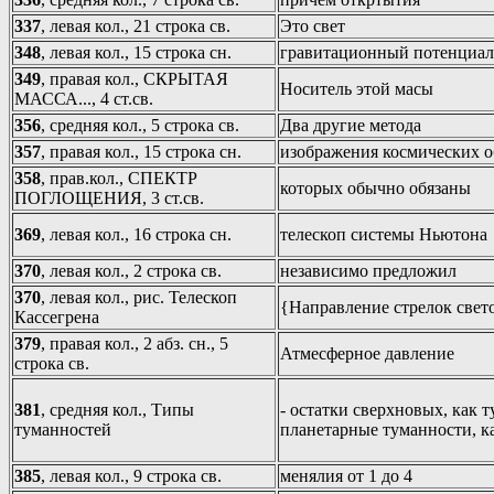
337
, левая кол., 21 строка св.
Это свет
348
, левая кол., 15 строка сн.
гравитационный потенциал
349
, правая кол., СКРЫТАЯ
Носитель этой масы
МАССА..., 4 ст.св.
356
, средняя кол., 5 строка св.
Два другие метода
357
, правая кол., 15 строка сн.
изображения космических о
358
, прав.кол., СПЕКТР
которых обычно обязаны
ПОГЛОЩЕНИЯ, 3 ст.св.
369
, левая кол., 16 строка сн.
телескоп системы Ньютона
370
, левая кол., 2 строка св.
независимо предложил
370
, левая кол., рис. Телескоп
{Направление стрелок свето
Кассегрена
379
, правая кол., 2 абз. сн., 5
Атмесферное давление
строка св.
381
, средняя кол., Типы
- остатки сверхновых, как т
туманностей
планетарные туманности, к
385
, левая кол., 9 строка св.
менялия от 1 до 4