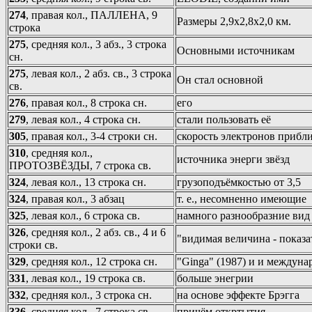
274
, правая кол., ПАЛЛЕНА, 9
Размеры 2,9х2,8х2,0 км.
строка
275
, средняя кол., 3 абз., 3 строка
Основными источникам
сн.
275
, левая кол., 2 абз. св., 3 строка
Он стал основной
св.
276
, правая кол., 8 строка сн.
его
279
, левая кол., 4 строка сн.
стали пользовать её
305
, правая кол., 3-4 строки сн.
скорость электронов прибли
310
, средняя кол.,
источника энерги звёзд
ПРОТОЗВЁЗДЫ, 7 строка св.
324
, левая кол., 13 строка сн.
грузоподъёмкостью от 3,5
324
, правая кол., 3 абзац
т. е., несомненно имеющие
325
, левая кол., 6 строка св.
намного разнообразние вид
326
, средняя кол., 2 абз. св., 4 и 6
"видимая величина - показа
строки св.
329
, средняя кол., 12 строка сн.
"Ginga" (1987) и и междун
331
, левая кол., 19 строка св.
больше энегрии
332
, средняя кол., 3 строка сн.
на основе эффекте Брэгга
336
, средняя кол., 7 строка св.
причём откртытия