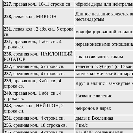
227
, правая кол., 10-11 строки сн.
чёрной дыры или нейтральн
Данное название является в
228
, левая кол., МИКРОН
нестандартым
231
, левая кол., 2 абз. сн., 5 строка
модифицированной юлианс
св.
231
, правая кол., 1 абз. сн., 4
неравнонесными отношени
строка св.
236
, средняя кол., НАКЛОННЫЙ
как раз являются таким
РОТАТОР
237
, средняя кол., 6 строка св.
телескоп "Субару" (о. Гавай
237
, средняя кол., 4 строка сн.
запуск космический аппара
239
, правая кол., 3 абз. св., 4
Круг и эллипс - замкнутые
строка св.
240
, правая кол., 1 абз. сн., 4
Название явление
строка св.
243
, левая кол., НЕЙТРОН, 2
нейронов в ядрах
строка сн.
251
, средняя кол., 4 строка сн.
дылы и Вселенная
255
, средняя кол., 18 строка св.
7 км/с
255
, средняя кол., 9 строка св.
ELODIE, созданнй ими