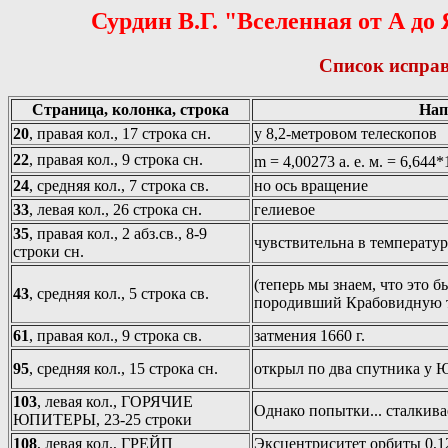
Сурдин В.Г. "Вселенная от А д
Список исправ
Страница, колонка, строка
Нап
20
, правая кол., 17 строка сн.
у 8,2-метровом телескопов
22
, правая кол., 9 строка сн.
m = 4,00273 а. е. м. = 6,644*
24
, средняя кол., 7 строка св.
но ось вращение
33
, левая кол., 26 строка сн.
гелиевое
35
, правая кол., 2 абз.св., 8-9
чувствительна в температур
строки сн.
(теперь мы знаем, что это 
43
, средняя кол., 5 строка св.
породивший Крабовидную 
61
, правая кол., 9 строка св.
затмения 1660 г.
95
, средняя кол., 15 строка сн.
открыл по два спутника у 
103
, левая кол., ГОРЯЧИЕ
Однако попытки... сталкива
ЮПИТЕРЫ, 23-25 строки
108
, левая кол., ГРЕЙП
Эксцентриситет орбиты 0,1