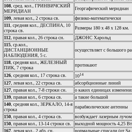
108
, сред. кол., ГРИНВИЧСКИЙ
Георгафический меридиан
МЕРИДИАН
109
, левая кол., 2 строка св.
физико-математически
111
, средняя кол., ДЕСПИНА, 10
Размеры 180 х 48 х 128 км.
строка св.
112
, правая кол., 26 строка сн.
ДЖОНС Харольд
115
, ср.кол.,
ДИСТАНЦИОННЫЕ
осуществляет с большого р
НАБЛЮДЕНИЯ, 5 с.
118
, средняя кол., ЖЕЛЕЗНЫЙ
протикают
ПИК, 7 строка
14
126
, средняя кол., 17 строка св.
10
127
, левая кол., 22 строка св.
абсорбционные линий
127
, правая кол., 7-8 строки сн.
о каких единицах изменения
139
, правая кол., 6 строка св.
а такие большой
140
, средняя кол., ЗЕРКАЛО, 14-я
парабяолические антенны
строка
150
, правая кол., 4 строка св.
возбуждает лазерным лучом
150
, правая кол., 13-14 строки св.
выходной мощность 4,25 Вт
167
, левая кол., 2 абз. сн.
нормальные списали (от Sa 