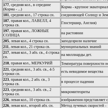
177
, средняя кол., в середине
Корма - крупное экваториал
(Корма - ...)
181
, средняя кол., 17 строка сн.
соединяющей Солнцу и Зе
187
, правая кол., ЛАВЕЛЛ, 4
Глостершир, Англия)
строка св.
197
, правая кол., ЛОЖНЫЕ
на растоянии
СОЛНЦА
205
, левая кол., 4 строка сн.
заподозрили наличие
211
, левая кол., 21 строка св.
муниципальных знаний
217
, левая кол., 3 абз. св., 4 строка
на миллиарды дет.
сн.
218
, правая кол., МЕРКУРИЙ
Температура поверхности 
221
, средняя кол., 3 абз. св., 4-5
есть невидимое вещества
строки сн.
223
, правая кол., 2 абз. св., 3
в процессе падении
строка св.
223
, средняя кол., 3 абз. св., 2
микромитеориты
строка сн.
226
, левая кол., 10 строка св.
изображения представляет 
226
, левая кол., второй абз. сн.
Метод лучевых скоростей -