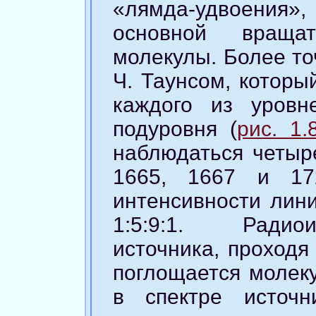
«лямда-удвоения»,
основной враща
молекулы. Более то
Ч. Таунсом, которы
каждого из уровн
подуровня (
рис. 1.
наблюдаться четыре
1665, 1667 и 17
интенсивности лини
1:5:9:1. Радиои
источника, проходя
поглощается молеку
в спектре источн