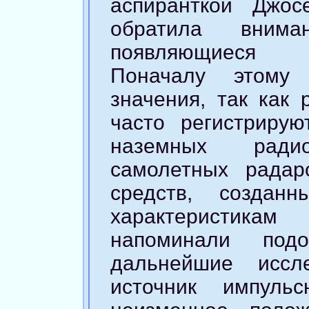
аспиранткой Джо
обратила внима
появляющиеся 
Поначалу этому
значения, так как
часто регистриру
наземных радио
самолетных радар
средств, создан
характеристик
напоминали под
дальнейшие иссл
источник импуль