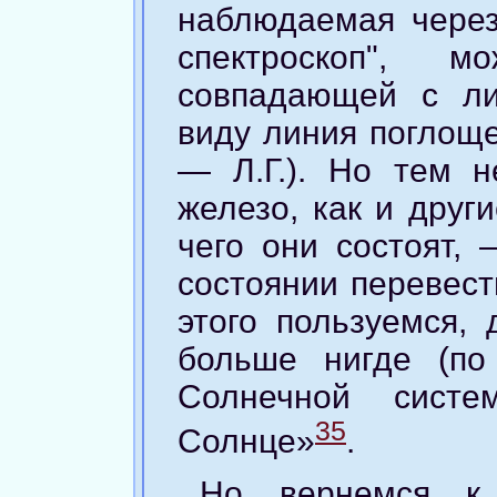
наблюдаемая чере
спектроскоп", 
совпадающей с ли
виду линия поглощ
— Л.Г.). Но тем 
железо, как и друг
чего они состоят, 
состоянии перевест
этого пользуемся, 
больше нигде (п
Солнечной сист
35
Солнце»
.
Но вернемся к 