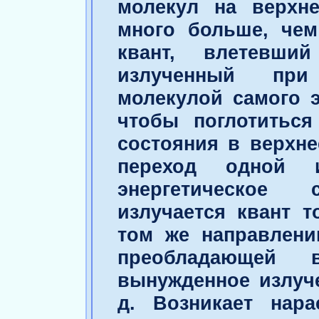
молекул на верхне
много больше, чем
квант, влетевши
излученный при
молекулой самого э
чтобы поглотиться
состояния в верхн
переход одной 
энергетическое
излучается квант т
том же направлени
преобладающей в
вынужденное излуче
д. Возникает нар