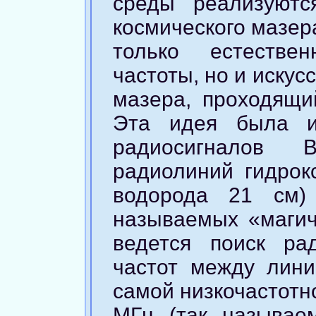
среды реализуютс
космического мазера
только естестве
частоты, но и искус
мазера, проходящи
Эта идея была и
радиосигналов 
радиолиний гидрокс
водорода 21 см)
называемых «магиче
ведется поиск ра
частот между лин
самой низкочастотн
МГц (так называе