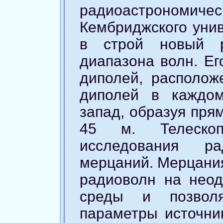
радиоастрономи
Кембриджского унив
в строй новый р
диапазона волн. Ег
диполей, располож
диполей в каждом
запад, образуя пря
45 м. Телескоп
исследования ра
мерцаний. Мерцания
радиоволн на неод
среды и позволя
параметры источник