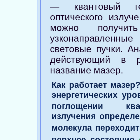
— квантовый ге
оптического излуч
можно получит
узконаправленн
световые пучки. Ан
действующий в р
название мазер.
Как работает мазер
энергетических ур
поглощении кван
излучения определе
молекула переходит
верхнее состояние