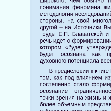
широкого, чем обычно п
понимания феномена жи
методологии исследований
стороны, на свой много
другой – на Источники Вы
труды Е.П. Блаватской и
речь идет о формировании
котором «будет утвержд
будет осознана как пр
духовного потенциала все
В предисловии к книг
том, как под влиянием и
постепенно стало форми
осознание ограниченно
точки зрения на жизнь и 
более объемным представ
отбрасыванием прежних 