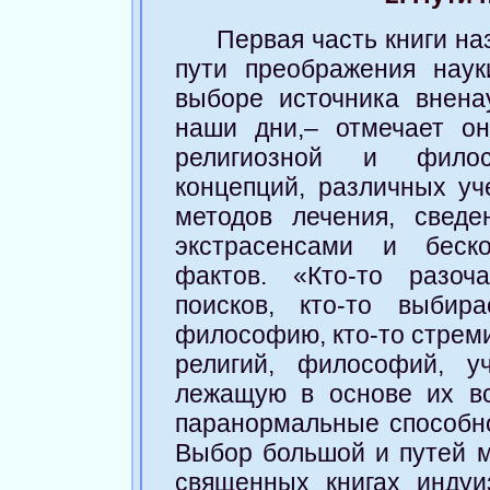
Первая часть книги н
пути преображения наук
выборе источника внена
наши дни,– отмечает о
религиозной и филос
концепций, различных уч
методов лечения, свед
экстрасенсами и беско
фактов. «Кто-то разоч
поисков, кто-то выби
философию, кто-то стреми
религий, философий, у
лежащую в основе их вс
паранормальные способнос
Выбор большой и путей м
священных книгах индуи