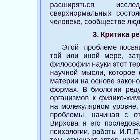
расширяться иссле
сверхнормальных состоя
человеке, сообществе люд
3
. Критика р
Этой проблеме посвящ
той или иной мере, зат
философии науки этот тер
научной мысли, которое
материи на основе закон
формах. В биологии ред
организмов к физико-хи
на молекулярном уровне.
проблемы, начиная с о
Вирхова и его последова
психологии, работы И.П.П
тем, отмечает автор, нар