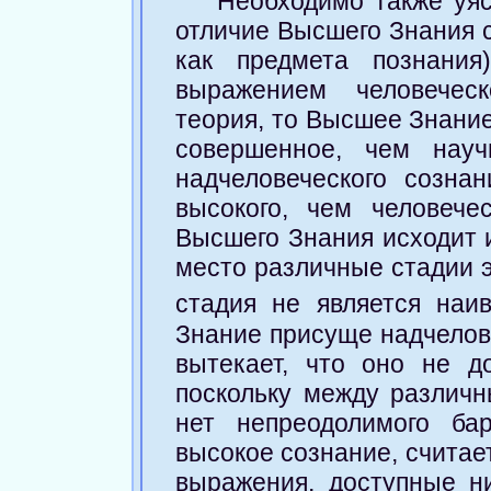
Необходимо также уяс
отличие Высшего Знания с
как предмета познания
выражением человеческ
теория, то Высшее Знание
совершенное, чем нау
надчеловеческого созна
высокого, чем человече
Высшего Знания исходит и
место различные стадии э
стадия не является наи
Знание присуще надчелов
вытекает, что оно не д
поскольку между различ
нет непреодолимого ба
высокое сознание, считае
выражения, доступные н