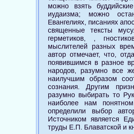
можно взять буддийски
иудаизма; можно ост
Евангелиях, писаниях апо
священные тексты мусу
герметиков, , гностик
мыслителей разных вре
автор отмечает, что, от
появившимся в разное вр
народов, разумно все ж
наилучшим образом соо
сознания. Другим приз
разумно выбирать то Рук
наиболее нам понятном
определили выбор авто
Источником является Ед
труды Е.П. Блаватской и 