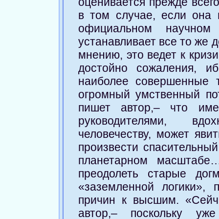
оценивается прежде всего
в том случае, если она 
официальном научно
устанавливает все то же 
мнению, это ведет к криз
достойно сожаления, и
наиболее совершенные т
огромный умственный по
пишет автор,– что име
руководителями, вд
человечеству, может яви
произвести спасительный
планетарном масштабе…
преодолеть старые дог
«заземленной логики», 
причин к высшим. «Сейч
автор,– поскольку уж